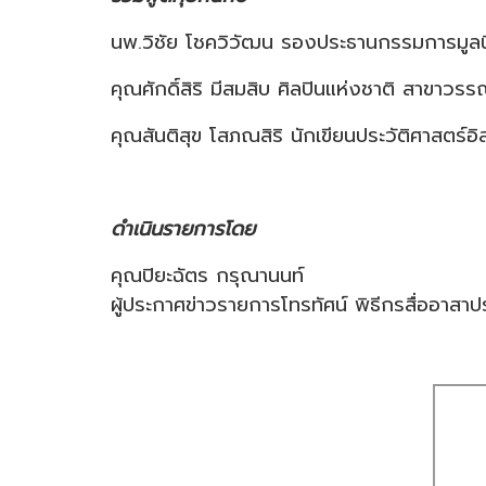
นพ.วิชัย โชควิวัฒน รองประธานกรรมการมูลนิธิ
คุณศักดิ์สิริ มีสมสิบ ศิลปินแห่งชาติ สาขาวรร
คุณสันติสุข โสภณสิริ นักเขียนประวัติศาสตร์อิ
ดำเนินรายการโดย
คุณปิยะฉัตร กรุณานนท์
ผู้ประกาศข่าวรายการโทรทัศน์ พิธีกรสื่ออาสาป