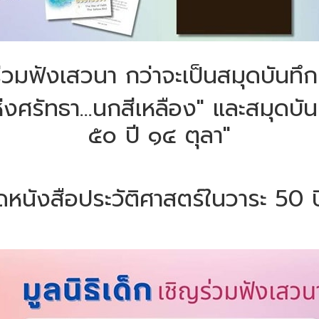
ญร่วมฟังเสวนา กว่าจะเป็นสมุดบันท
งศรัทธา...นกสีเหลือง" และสมุดบั
๕๐ ปี ๑๔ ตุลา"
ุดหนังสือประวัติศาสตร์ในวาระ 50 ป