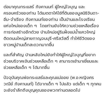
ต่อมาคุณกระแสร์ ภังคานนท์ ผู้ใหญ่ใจบุญ และ
ครอบครัวของท่าน ได้เมตตาให้ใช้ที่ดินของมูลนิธิจินดา-
อิ่ม-จำเรียง ภังคานนท์ของท่าน เป็นบ้านและโรงเรียน
แห่งใหม่ของเด็ก ๆ โดยท่านยังให้ความช่วยเหลือเรื่อง
การก่อสร้างอีกด้วย บ้านใหม่อยู่ริมฝั่งแม่น้ำแควใหญ่
ติดถนนใหญ่สายกาญจนบุรี-ศรีสวัสดิ์ ทำให้ชีวิตของ
ชาวหมู่บ้านเด็กสะดวกมากขึ้น
และที่สำคัญ บ้านหลังใหม่ยังทำให้ผู้ใหญ่ใจบุญที่อยาก
ช่วยบริจาคเงินช่วยเหลือเด็ก ๆ สามารถเข้ามาเยี่ยมและ
ช่วยเหลือเด็ก ๆ ได้มากขึ้น
ปัจจุบันคุณพ่อกระแสร์และคุณแม่ออย (พ.อ.หญิงศร
วณีย์ ภังคานนท์) ได้จากเด็ก ๆ ไปแล้ว แต่เด็ก ๆ ทุกคน
จะยังรำลึกถึงบุญคุณของพวกท่านตลอดไป