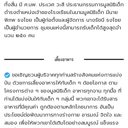
ทั้งสิ้น มี ศ.นพ. ประเวศ วะสี ประธานกรรมการมูลนิธิเด็ก
ดํารงตําแหน่งเจ้าของโรงเรียนในนามมูลนิธิเด็ก มีนาย
พิภพ ธงไชย เป็นผู้ก่อตั้งและผู้จัดการ นางรัชนี ธงไชย
เป็นผู้อํานวยการ ชุมชนแห่งนี้สามารถรับเด็กได้สูงสุดจํา
นวน ๒๕o คน
ขอเชิญชวนผู้บริจาคทุกท่านสร้างสังคมแห่งการแบ่ง
ปัน ด้วยการเลี้ยงอาหารให้กับเด็ก ๆ ด้อยโอกาส ตาม
โครงการต่าง ๆ ของมูลนิธิเด็ก อาหารทุกจาน ทุกมื้อ ที่
ท่านได้แบ่งปันให้กับเด็ก ๆ กลุ่มนี้ พวกเขาจะได้รับสาร
อาหารที่มีคุณค่า ถูกต้องตามหลักโภชนาการ อันเป็น
ประโยชน์ต่อพัฒนาการทางร่างกาย อารมณ์ จิตใจ และ
สมอง เพื่อให้พวกเขาได้เติบโตอย่างสมบูรณ์ แข็งแรง