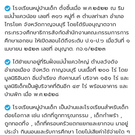
โรงเรียนหมู่บ้านเด็ก ตั้งขึ้นเมื่อ พ.ศ.๒๕๒๒ ณ ริม
แม่น้ำแควน้อย เลขที่ ๓๑๖ หมู่ที่ ๓ ตําบลท่าเสา อําเภอ
ไทรโยค จังหวัดกาญจนบุรี โดยได้รับอนุญาตจาก
กระทรวงศึกษาธิการสังกัดสํานักงานคณะกรรมการการ
ศึกษาเอกชน ให้เปิดสอนได้ถึงระดับ ป.๑-ป.๖ เมื่อวันที่ ๑
เมษายน ๒๕๒๓ เลขที่ อนุญาต. กจ.๑/๒๕๒๓
ได้ย้ายมาอยู่ที่ริมฝั่งแม่น้ำแควใหญ่ ตําบลวังดัง
อําเภอเมือง จังหวัด กาญจนบุรี บนเนื้อที่ ๒๐๐ ไร่ โดย
มูลนิธิอินดา อิ่มจําเรียง ภังคานนท์ บริจาค ๑๕๑ ไร่ และ
มูลนิธิเด็กเป็นผู้บริจาคที่ดินอีก ๔๙ ไร่ พร้อมอาคาร และ
บ้านพัก เมื่อ พ.ศ.๒๕๒๘
โรงเรียนหมู่บ้านเด็ก เป็นบ้านและโรงเรียนสําหรับเด็ก
ด้อยโอกาส เช่น เด้กที่ถูกทารุณกรรม , เด็กกําพร้า ,
ถูกทอดทิ้ง , เด็กที่ครอบครัวแตกแยกและยากจน มาอยู่
ประจํา กินนอนและรับการศึกษา โดยไม่เสียค่าใช้จ่ายใด ๆ