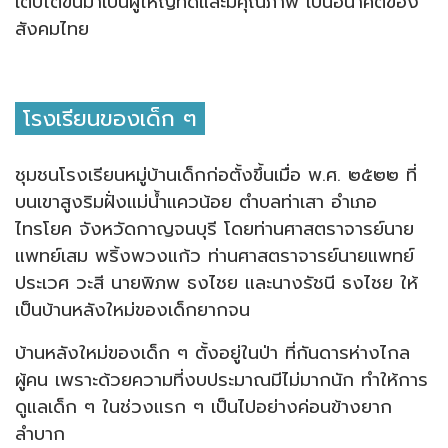
เติบโตขึ้นมาเป็นผู้ใหญ่ที่ดีและมีคุณภาพ เป็นอนาคตของ
สังคมไทย
โรงเรียนของเด็ก ๆ
ชุมชนโรงเรียนหมู่บ้านเด็กก่อตั้งขึ้นเมื่อ พ.ศ. ๒๕๒๒ ที่
บนเขาสูงริมฝั่งแม่น้ำแควน้อย ตำบลท่าเสา อำเภอ
ไทรโยค จังหวัดกาญจนบุรี โดยท่านศาสตราจารย์นาย
แพทย์เสม พริ้งพวงแก้ว ท่านศาสตราจารย์นายแพทย์
ประเวศ วะสี นายพิภพ ธงไชย และนางรัชนี ธงไชย ให้
เป็นบ้านหลังใหม่ของเด็กยากจน
บ้านหลังใหม่ของเด็ก ๆ ตั้งอยู่ในป่า ที่กันดารห่างไกล
ผู้คน เพราะด้วยความที่งบประมาณมีไม่มากนัก ทำให้การ
ดูแลเด็ก ๆ ในช่วงแรก ๆ เป็นไปอย่างค่อนข้างยาก
ลำบาก