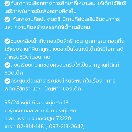
ค้นหาทางเลือกทางการศึกษาที่เหมาะสม ให้เด็กใช้สิทธิ
เสรีภาพในการรับฟังความคิดเห็น
ค้นหางานศิลปะ ดนตรี นิทานที่ส่งเสริมจินตนาการ
และ ความคิดสร้างสรรค์ให้เด็กในสังคม
ช่วยเหลือเด็กที่ถูกละเมิดสิทธิ เช่น ถูกทารุณ ทอดทิ้ง
ใช้แรงงานที่ผิดกฎหมายและเป็นโสเภณีเด็กให้มีโอกาสดี
สำหรับชีวิตในอนาคต
ส่งเสริมบทบาทของครอบครัวให้เป็นรากฐานที่ดีแก่
ชีวิตเด็ก
กระตุ้นเตือนสาธารณชนให้ตระหนักในเรื่อง "การ
พิทักษ์สิทธิ" และ "ปัญหา" ของเด็ก
95/24 หมู่ที่ 6 ซ.กระทุ่มล้ม 18
ถ.พุทธมณฑล สาย 4 ต.กระทุ่มล้ม
อ.สามพราน จ.นครปฐม 73220
โทร : 02-814-1481, 097-213-0647,