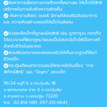
ค้นหาทางเลือกทางการศึกษาที่เหมาะสม ให้เด็กใช้สิทธิ
เสรีภาพในการรับฟังความคิดเห็น
ค้นหางานศิลปะ ดนตรี นิทานที่ส่งเสริมจินตนาการ
และ ความคิดสร้างสรรค์ให้เด็กในสังคม
ช่วยเหลือเด็กที่ถูกละเมิดสิทธิ เช่น ถูกทารุณ ทอดทิ้ง
ใช้แรงงานที่ผิดกฎหมายและเป็นโสเภณีเด็กให้มีโอกาสดี
สำหรับชีวิตในอนาคต
ส่งเสริมบทบาทของครอบครัวให้เป็นรากฐานที่ดีแก่
ชีวิตเด็ก
กระตุ้นเตือนสาธารณชนให้ตระหนักในเรื่อง "การ
พิทักษ์สิทธิ" และ "ปัญหา" ของเด็ก
95/24 หมู่ที่ 6 ซ.กระทุ่มล้ม 18
ถ.พุทธมณฑล สาย 4 ต.กระทุ่มล้ม
อ.สามพราน จ.นครปฐม 73220
โทร : 02-814-1481, 097-213-0647,