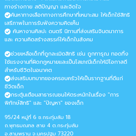
ทางร่างกาย สติปัญญา และจิตใจ
ค้นหาทางเลือกทางการศึกษาที่เหมาะสม ให้เด็กใช้สิทธิ
เสรีภาพในการรับฟังความคิดเห็น
ค้นหางานศิลปะ ดนตรี นิทานที่ส่งเสริมจินตนาการ
และ ความคิดสร้างสรรค์ให้เด็กในสังคม
ช่วยเหลือเด็กที่ถูกละเมิดสิทธิ เช่น ถูกทารุณ ทอดทิ้ง
ใช้แรงงานที่ผิดกฎหมายและเป็นโสเภณีเด็กให้มีโอกาสดี
สำหรับชีวิตในอนาคต
ส่งเสริมบทบาทของครอบครัวให้เป็นรากฐานที่ดีแก่
ชีวิตเด็ก
กระตุ้นเตือนสาธารณชนให้ตระหนักในเรื่อง "การ
พิทักษ์สิทธิ" และ "ปัญหา" ของเด็ก
95/24 หมู่ที่ 6 ซ.กระทุ่มล้ม 18
ถ.พุทธมณฑล สาย 4 ต.กระทุ่มล้ม
อ.สามพราน จ.นครปฐม 73220