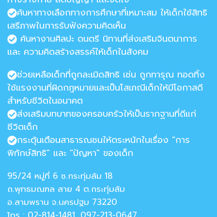
ค้นหาทางเลือกทางการศึกษาที่เหมาะสม ให้เด็กใช้สิทธิ
เสรีภาพในการรับฟังความคิดเห็น
ค้นหางานศิลปะ ดนตรี นิทานที่ส่งเสริมจินตนาการ
และ ความคิดสร้างสรรค์ให้เด็กในสังคม
ช่วยเหลือเด็กที่ถูกละเมิดสิทธิ เช่น ถูกทารุณ ทอดทิ้ง
ใช้แรงงานที่ผิดกฎหมายและเป็นโสเภณีเด็กให้มีโอกาสดี
สำหรับชีวิตในอนาคต
ส่งเสริมบทบาทของครอบครัวให้เป็นรากฐานที่ดีแก่
ชีวิตเด็ก
กระตุ้นเตือนสาธารณชนให้ตระหนักในเรื่อง "การ
พิทักษ์สิทธิ" และ "ปัญหา" ของเด็ก
95/24 หมู่ที่ 6 ซ.กระทุ่มล้ม 18
ถ.พุทธมณฑล สาย 4 ต.กระทุ่มล้ม
อ.สามพราน จ.นครปฐม 73220
โทร : 02-814-1481, 097-213-0647,