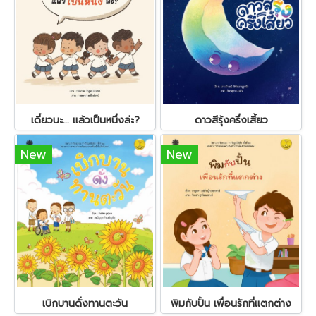
เดี๋ยวนะ... แล้วเป็นหนึ่งล่ะ?
ดาวสีรุ้งครึ่งเสี้ยว
New
New
เบิกบานดั่งทานตะวัน
พิมกับปั้น เพื่อนรักที่แตกต่าง