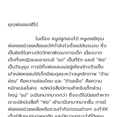
คุณพ่อยอดฮีโร่
ในเรื่อง หนูปลูกเองได้ หนูเตยมีคุณ
พ่อคอยช่วยเหลือและให้กำลังใจตั้งแต่ต้นจนจบ ซึ่ง
เป็นข้อดีในทางจิตวิทยาพัฒนาการเด็ก เนื่องจาก
เด็กทั้งหญิงและชายจะมี “แม่” เป็นที่รัก และมี “พ่อ”
เป็นวีรบุรุษ การมีทั้งพ่อและแม่อยู่เคียงข้างจึงเป็น
เบ้าหล่อหลอมให้เด็กมีสมดุลระหว่างบุคลิกภาพ “ด้าน
อ่อน” คือความอ่อนโยน และ “ด้านแข็ง” คือความ
หนักแน่นมั่นคง แต่หนังสือนิทานสำหรับเด็กส่วน
ใหญ่ “แม่” จะมีบทบาทมากกว่า ซึ่งจะดีไม่น้อยถ้าหาก
เราจะมีหนังสือที่ “พ่อ” เข้ามามีบทบาทมากขึ้น การมี
พ่อคอยช่วยเหลือหรือร่วมทำกิจกรรมต่างๆ จะทำให้
เด็กรู้สึกอบอุ่นปลอดภัย และมีความทรงจำที่ดีของ