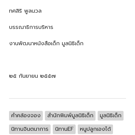
ทศสิริ พูลนวล
บรรณาธิการบริหาร
งานพัฒนาหนังสือเด็ก มูลนิธิเด็ก
๒๕ กันยายน ๒๕๕๗
คำคล้องจอง
สำนักพิมพ์มูลนิธิเด็ก
มูลนิธิเด็ก
นิทานจินตนาการ
นิทานEF
หนูปลูกเองได้