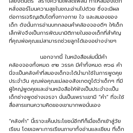
เสียงดนตรี สร้างความเพลิดเพลิน ทำให้สมองเด็ก
หลั่งฮอร์โมนความสุขในขณะอ่านไปด้วย ซึ่งจะมีผล
ต่อการเจริญเติบโตทั้งทางกาย ใจ และสมองของ
เด็ก ดังนั้นการอ่านบทกลอนคำคล้องจองดีๆ ให้เด็ก
เล็กฟังจึงเป็นการพัฒนามิติภายในของเด็กที่สำคัญ
ที่คุณพ่อคุณแม่สามารถช่วยลูกได้เองอย่างง่ายๆ
นอกจากนี้ ในหนังสือเล่มนี้มีคำ
คล้องจองทั้งหมด ๙๒ วรรค มีคำทั้งหมด ๓๖๘ คำ
นี่จะเป็นคลังคำที่สมองเด็กจะได้นำมาใช้ในการพูดคุย
ประจำวัน คุณพ่อคุณแม่ลองสังเกตดูได้ว่าเด็กๆ ที่มี
ผู้ใหญ่พูดคุยและอ่านหนังสือให้ฟังเป็นประจำจะเป็น
เด็กช่างพูดช่างเจรจา นั่นเป็นเพราะเขามี “คำ” ที่จะใช้
สื่อสารแทนความคิดของเขามากพอนั่นเอง
“คลังคำ” นี้เราจะเห็นประโยชน์อีกทีก็เมื่อเด็กเข้าสู่วัย
เรียน โดยเฉพาะการเรียนภาษาทั้งอ่านและเขียน ที่เด็ก