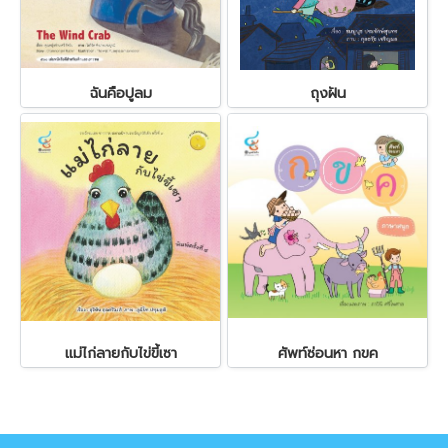
ฉันคือปูลม
ถุงฝัน
แม่ไก่ลายกับไข่ขี้เซา
ศัพท์ซ่อนหา กขค