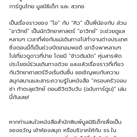
การ์ตูนไทย มูลนิธิเด็ก เเละ สวทช
เป็นเรื่องราวของ "ไอ" กับ "คิว" เป็นพี่น้องกัน ส่วน
"อาวิทย์" เป็นนักวิทยาศาสตร์ "อาวิทย์" จะช่วยดูแล
หลานๆ เวลาที่พ่อกับแม่เดินทางไปทำงานต่างประเทศ
ซึ่งตอนนี้ก็เป็นช่วงปิดเทอมพอดี เขาจึงพาหลานๆ
ไปเที่ยวดูดาวที่ปาย โดยมี "ข้าวต้มมัด" หุ่นสารพัด
ประโยชน์ร่วมเดินทางด้วย และแล้วเรื่องราวที่เกี่ยว
กับวิทยาศาสตร์จึงเริ่มต้นขึ้น ขอเชิญพบกับความ
สนุกสนานและสาระความรู้ในหนังสือ "ครอบครัวจอม
ซ่า ท้าตะลุยวิทย์ ตอนชีวิตวิบวับ (ฉบับการ์ตูน)" เล่ม
นี้กันเลย!
หากท่านสนใจหนังสือสำนักพิมพ์มูลนิธิเด็กเพื่อเป็น
ของขวัญ เข้าห้องสมุด หรือบริจาคให้กับ รร.ใน