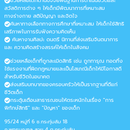
ช่วยหลือเด็กด้านปัจจัยพื้นฐานการดำเนินชีวิตและ
สวัสดิการต่าง ๆ ให้เด็กมีพัฒนาการที่เหมาะสม
ทางร่างกาย สติปัญญา และจิตใจ
ค้นหาทางเลือกทางการศึกษาที่เหมาะสม ให้เด็กใช้สิทธิ
เสรีภาพในการรับฟังความคิดเห็น
ค้นหางานศิลปะ ดนตรี นิทานที่ส่งเสริมจินตนาการ
และ ความคิดสร้างสรรค์ให้เด็กในสังคม
ช่วยเหลือเด็กที่ถูกละเมิดสิทธิ เช่น ถูกทารุณ ทอดทิ้ง
ใช้แรงงานที่ผิดกฎหมายและเป็นโสเภณีเด็กให้มีโอกาสดี
สำหรับชีวิตในอนาคต
ส่งเสริมบทบาทของครอบครัวให้เป็นรากฐานที่ดีแก่
ชีวิตเด็ก
กระตุ้นเตือนสาธารณชนให้ตระหนักในเรื่อง "การ
พิทักษ์สิทธิ" และ "ปัญหา" ของเด็ก
95/24 หมู่ที่ 6 ซ.กระทุ่มล้ม 18
ถ.พุทธมณฑล สาย 4 ต.กระทุ่มล้ม