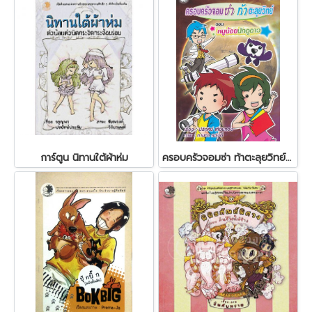
การ์ตูน นิทานใต้ผ้าห่ม
ครอบครัวจอมซ่า ท้าตะลุยวิทย์ ตอนหนูน้อยนักดูดาว