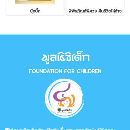
บุ๊กบิ๊ก
พิพิธภัณฑ์พิศวง คืนชีวิตให้ช้าง
FOUNDATION FOR CHILDREN