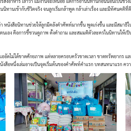
งอาหาร เล่าว่า แม้งานจะเหนื่อย แต่การอ่านนิทานก่อนนอนเป็นช่วงเวลา
านเข้ากับชีวิตจริง จนลูกเริ่มกล้าพูด กล้าเล่าเรื่อง และมีทัศนคติที่ดี
นังสือนิทานช่วยให้ลูกมีคลังคำศัพท์มากขึ้น พูดเก่งขึ้น และมีสมาธ
ธีของตนเอง คือการชี้ชวนดูภาพ ตั้งคำถาม และสมมติตัวละครในนิทานให้เป
ออัดไม่ได้ขาดศักยภาพ แต่หลายครอบครัวขาดเวลา ขาดทรัพยากร และ
ะหนังสือหนึ่งเล่มอาจเป็นจุดเริ่มต้นของคำศัพท์คำแรก บทสนทนาแรก ค