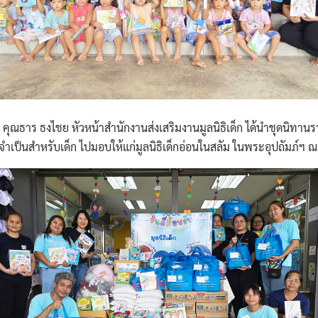
ธาร ธงไชย หัวหน้าสำนักงานส่งเสริมงานมูลนิธิเด็ก ได้นำชุดนิทานรางว
จำเป็นสำหรับเด็ก ไปมอบให้แก่มูลนิธิเด็กอ่อนในสลัม ในพระอุปถัมภ์ฯ ณ 