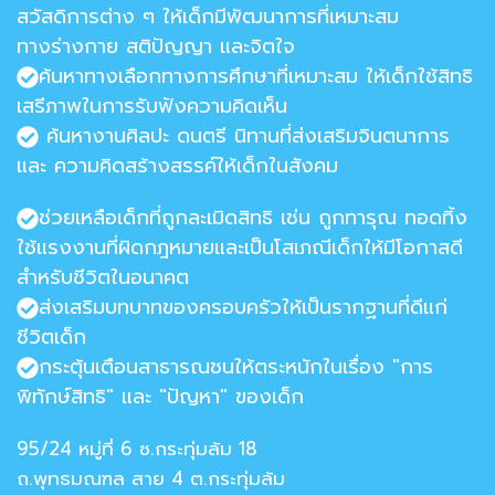
สวัสดิการต่าง ๆ ให้เด็กมีพัฒนาการที่เหมาะสม
ทางร่างกาย สติปัญญา และจิตใจ
ค้นหาทางเลือกทางการศึกษาที่เหมาะสม ให้เด็กใช้สิทธิ
เสรีภาพในการรับฟังความคิดเห็น
ค้นหางานศิลปะ ดนตรี นิทานที่ส่งเสริมจินตนาการ
และ ความคิดสร้างสรรค์ให้เด็กในสังคม
ช่วยเหลือเด็กที่ถูกละเมิดสิทธิ เช่น ถูกทารุณ ทอดทิ้ง
ใช้แรงงานที่ผิดกฎหมายและเป็นโสเภณีเด็กให้มีโอกาสดี
สำหรับชีวิตในอนาคต
ส่งเสริมบทบาทของครอบครัวให้เป็นรากฐานที่ดีแก่
ชีวิตเด็ก
กระตุ้นเตือนสาธารณชนให้ตระหนักในเรื่อง "การ
พิทักษ์สิทธิ" และ "ปัญหา" ของเด็ก
95/24 หมู่ที่ 6 ซ.กระทุ่มล้ม 18
ถ.พุทธมณฑล สาย 4 ต.กระทุ่มล้ม