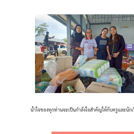
น้ำใจของทุกท่านจะเป็นกำลังใจสำคัญให้กับครูและนั