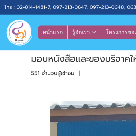
โทร :
02-814-1481-7
,
097-213-0647
,
097-213-0648
,
063
หน้าแรก
รู้จักเรา
โครงการขอ
มอบหนังสือและของบริจาคให้
551 จำนวนผู้เข้าชม
|