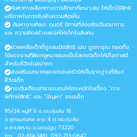
ค้นหาทางเลือกทางการศึกษาที่เหมาะสม ให้เด็กใช้สิทธิ
เสรีภาพในการรับฟังความคิดเห็น
ค้นหางานศิลปะ ดนตรี นิทานที่ส่งเสริมจินตนาการ
และ ความคิดสร้างสรรค์ให้เด็กในสังคม
ช่วยเหลือเด็กที่ถูกละเมิดสิทธิ เช่น ถูกทารุณ ทอดทิ้ง
ใช้แรงงานที่ผิดกฎหมายและเป็นโสเภณีเด็กให้มีโอกาสดี
สำหรับชีวิตในอนาคต
ส่งเสริมบทบาทของครอบครัวให้เป็นรากฐานที่ดีแก่
ชีวิตเด็ก
กระตุ้นเตือนสาธารณชนให้ตระหนักในเรื่อง "การ
พิทักษ์สิทธิ" และ "ปัญหา" ของเด็ก
95/24 หมู่ที่ 6 ซ.กระทุ่มล้ม 18
ถ.พุทธมณฑล สาย 4 ต.กระทุ่มล้ม
อ.สามพราน จ.นครปฐม 73220
โทร : 02-814-1481, 097-213-0647,