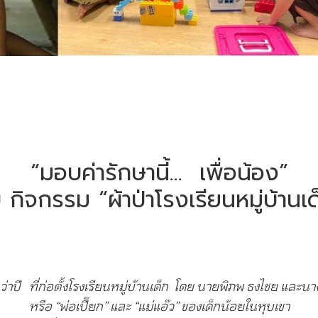
“มอบค่ารักษานี้... เพื่อน้อง”
บ กิจกรรม “ผ้าป่าโรงเรียนหมู่บ้านเด
ว่าปี ที่ก่อตั้งโรงเรียนหมู่บ้านเด็ก โดย นายพิภพ ธงไชย และนาง
หรือ “พ่อเปี๊ยก” และ “แม่แอ๊ว” ของเด็กน้อยในหุบเขา