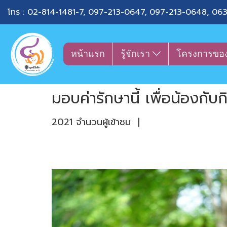
โทร :
02-814-1481-7
,
097-213-0647
,
097-213-0648
,
063
หน้าแรก
รู้จักเรา
โครงการขอ
มอบค่ารักษานี้ เพื่อน้องกับก
2021 จำนวนผู้เข้าชม
|