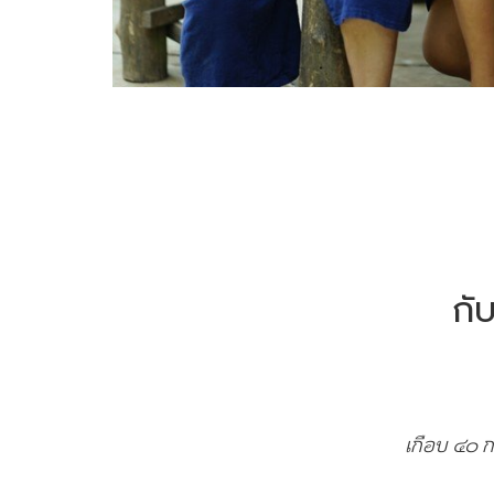
กั
เกือบ ๔๐ ก