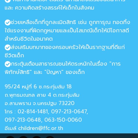
และ ความคิดสร้างสรรค์ให้เด็กในสังคม
ช่วยเหลือเด็กที่ถูกละเมิดสิทธิ เช่น ถูกทารุณ ทอดทิ้ง
ใช้แรงงานที่ผิดกฎหมายและเป็นโสเภณีเด็กให้มีโอกาสดี
สำหรับชีวิตในอนาคต
ส่งเสริมบทบาทของครอบครัวให้เป็นรากฐานที่ดีแก่
ชีวิตเด็ก
กระตุ้นเตือนสาธารณชนให้ตระหนักในเรื่อง "การ
พิทักษ์สิทธิ" และ "ปัญหา" ของเด็ก
95/24 หมู่ที่ 6 ซ.กระทุ่มล้ม 18
ถ.พุทธมณฑล สาย 4 ต.กระทุ่มล้ม
อ.สามพราน จ.นครปฐม 73220
โทร : 02-814-1481, 097-213-0647,
097-213-0648, 063-150-0060
อีเมล์ children@ffc.or.th