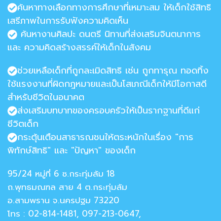
ค้นหาทางเลือกทางการศึกษาที่เหมาะสม ให้เด็กใช้สิทธิ
เสรีภาพในการรับฟังความคิดเห็น
ค้นหางานศิลปะ ดนตรี นิทานที่ส่งเสริมจินตนาการ
และ ความคิดสร้างสรรค์ให้เด็กในสังคม
ช่วยเหลือเด็กที่ถูกละเมิดสิทธิ เช่น ถูกทารุณ ทอดทิ้ง
ใช้แรงงานที่ผิดกฎหมายและเป็นโสเภณีเด็กให้มีโอกาสดี
สำหรับชีวิตในอนาคต
ส่งเสริมบทบาทของครอบครัวให้เป็นรากฐานที่ดีแก่
ชีวิตเด็ก
กระตุ้นเตือนสาธารณชนให้ตระหนักในเรื่อง "การ
พิทักษ์สิทธิ" และ "ปัญหา" ของเด็ก
95/24 หมู่ที่ 6 ซ.กระทุ่มล้ม 18
ถ.พุทธมณฑล สาย 4 ต.กระทุ่มล้ม
อ.สามพราน จ.นครปฐม 73220
โทร : 02-814-1481, 097-213-0647,