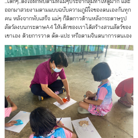
..เด็กๆ..ตั้งใจฝึกพับตามที่แม่ๆประจำกลุ่มทำให้ดูมาก และ
ออกมาสวยงามตามแบบฉบับความภูมิใจของตนเองกันทุก
คน หลังจากพับเสร็จ แม่ๆ ก็ติดกาวด้านหลังกระดาษรูป
สัตว์ลงบนกระดาษA4 ให้เด็กของเราได้สร้างสวนสัตว์ของ
เขาเอง ด้วยการวาด ตัด-แปะ หรือตามจินตนาการตนเอง