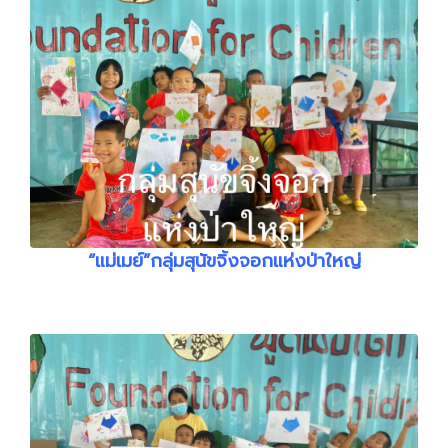
“แม่เมย์”กลุ่มสุนัขจิ้งจอกแห่งป่าใหญ่