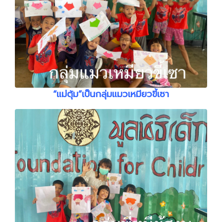
“แม่ตุ้ม”เป็นกลุ่มแมวเหมียวขี้เซา