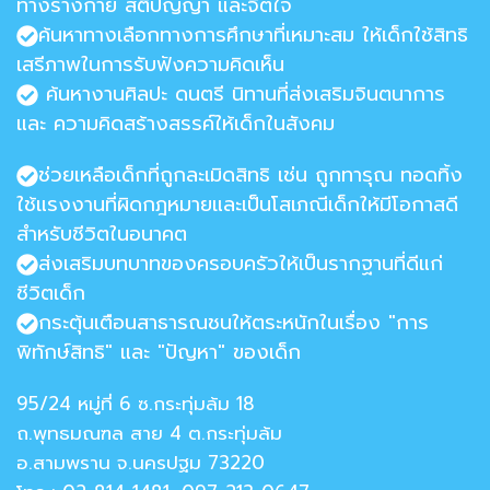
ทางร่างกาย สติปัญญา และจิตใจ
ค้นหาทางเลือกทางการศึกษาที่เหมาะสม ให้เด็กใช้สิทธิ
เสรีภาพในการรับฟังความคิดเห็น
ค้นหางานศิลปะ ดนตรี นิทานที่ส่งเสริมจินตนาการ
และ ความคิดสร้างสรรค์ให้เด็กในสังคม
ช่วยเหลือเด็กที่ถูกละเมิดสิทธิ เช่น ถูกทารุณ ทอดทิ้ง
ใช้แรงงานที่ผิดกฎหมายและเป็นโสเภณีเด็กให้มีโอกาสดี
สำหรับชีวิตในอนาคต
ส่งเสริมบทบาทของครอบครัวให้เป็นรากฐานที่ดีแก่
ชีวิตเด็ก
กระตุ้นเตือนสาธารณชนให้ตระหนักในเรื่อง "การ
พิทักษ์สิทธิ" และ "ปัญหา" ของเด็ก
95/24 หมู่ที่ 6 ซ.กระทุ่มล้ม 18
ถ.พุทธมณฑล สาย 4 ต.กระทุ่มล้ม
อ.สามพราน จ.นครปฐม 73220