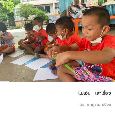
แม่เอ็น : เล่าเรื่อง
๑๖ กรกฎาคม ๒๕๖๕