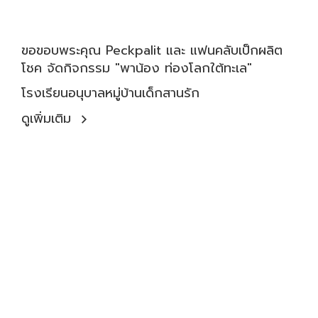
ขอขอบพระคุณ Peckpalit และ แฟนคลับเป็กผลิต
โชค จัดกิจกรรม "พาน้อง ท่องโลกใต้ทะเล"
โรงเรียนอนุบาลหมู่บ้านเด็กสานรัก
ดูเพิ่มเติม