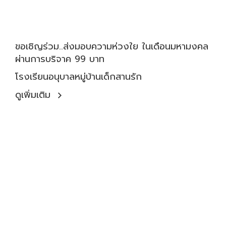
ขอเชิญร่วม..ส่งมอบความห่วงใย ในเดือนมหามงคล
ผ่านการบริจาค 99 บาท
โรงเรียนอนุบาลหมู่บ้านเด็กสานรัก
ดูเพิ่มเติม