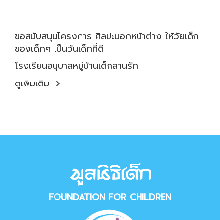
ขอสนับสนุนโครงการ ศิลปะนอกหน้าต่าง ให้วัยเด็ก
ของเด็กๆ เป็นวันเด็กที่ดี
โรงเรียนอนุบาลหมู่บ้านเด็กสานรัก
ดูเพิ่มเติม
FOUNDATION FOR CHILDREN