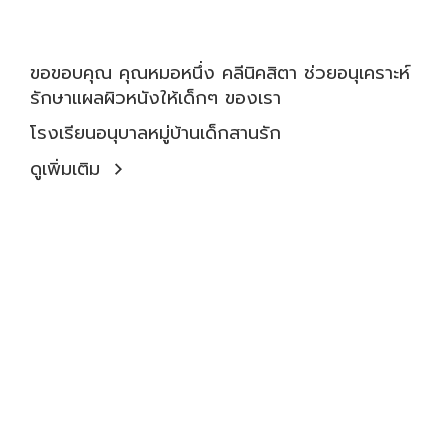
ขอขอบคุณ คุณหมอหนึ่ง คลีนิคสิตา ช่วยอนุเคราะห์
รักษาแผลผิวหนังให้เด็กๆ ของเรา
โรงเรียนอนุบาลหมู่บ้านเด็กสานรัก
ดูเพิ่มเติม