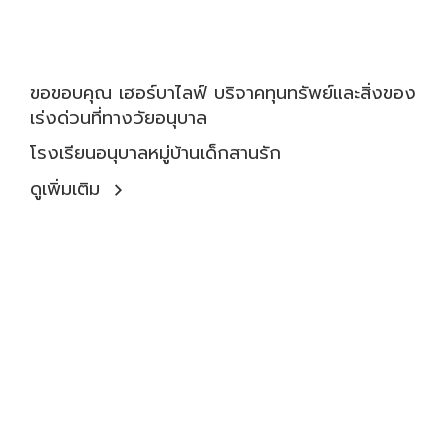
ขอขอบคุณ เฮอร์บาไลฟ์ บริจาคทุนทรัพย์และสิ่งของ
เร่งด่วนที่ทางวัยอนุบาล
โรงเรียนอนุบาลหมู่บ้านเด็กสานรัก
ดูเพิ่มเติม