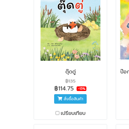
ตุ๊ดตู่
฿135
฿114.75
-15%
สั่งซื้อสินค้า
เปรียบเทียบ