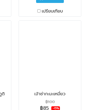
เปรียบเทียบ
ูติ
เจ้าซ่ากะมะเหมี่ยว
฿100
฿85
-15%