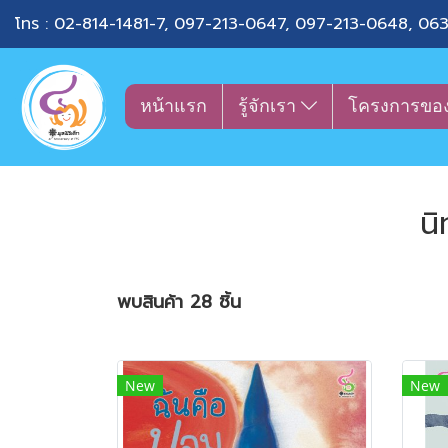
โทร :
02-814-1481-7
,
097-213-0647
,
097-213-0648
,
063
หน้าแรก
รู้จักเรา
โครงการขอ
นิ
พบสินค้า 28 ชิ้น
New
New