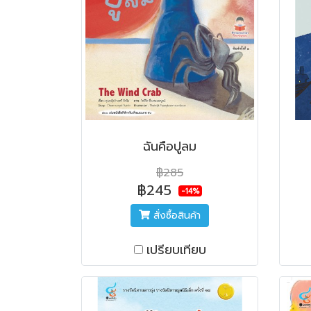
ฉันคือปูลม
฿285
฿245
-14%
สั่งซื้อสินค้า
เปรียบเทียบ