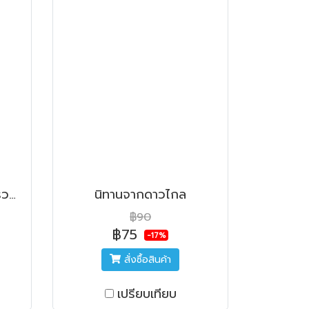
ดินแดนนิทานมหัศจรรย์ (รวมนิทานรางวัลมูลนิธิเด็ก ครั้งที่19)
นิทานจากดาวไกล
฿90
฿75
-17%
สั่งซื้อสินค้า
เปรียบเทียบ