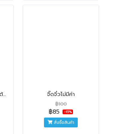
ตุ๊ต๊ะ แมวน้อย ไม่อยากปีนต้นไม้ (ปกอ่อน)
จิ๊ดจิ๋วไม่มีค่า
฿100
฿85
-15%
สั่งซื้อสินค้า