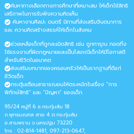
ค้นหาทางเลือกทางการศึกษาที่เหมาะสม ให้เด็กใช้สิทธิ
เสรีภาพในการรับฟังความคิดเห็น
ค้นหางานศิลปะ ดนตรี นิทานที่ส่งเสริมจินตนาการ
และ ความคิดสร้างสรรค์ให้เด็กในสังคม
ช่วยเหลือเด็กที่ถูกละเมิดสิทธิ เช่น ถูกทารุณ ทอดทิ้ง
ใช้แรงงานที่ผิดกฎหมายและเป็นโสเภณีเด็กให้มีโอกาสดี
สำหรับชีวิตในอนาคต
ส่งเสริมบทบาทของครอบครัวให้เป็นรากฐานที่ดีแก่
ชีวิตเด็ก
กระตุ้นเตือนสาธารณชนให้ตระหนักในเรื่อง "การ
พิทักษ์สิทธิ" และ "ปัญหา" ของเด็ก
95/24 หมู่ที่ 6 ซ.กระทุ่มล้ม 18
ถ.พุทธมณฑล สาย 4 ต.กระทุ่มล้ม
อ.สามพราน จ.นครปฐม 73220
โทร : 02-814-1481, 097-213-0647,