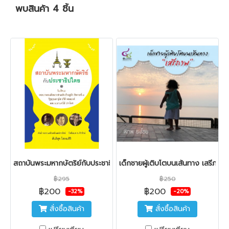
พบสินค้า 4 ชิ้น
สถาบันพระมหากษัตริย์กับประชาธิปไตย
เด็กชายผู้เติบโตบนเส้นทาง เสรีภาพ
฿295
฿250
฿200
฿200
-32%
-20%
สั่งซื้อสินค้า
สั่งซื้อสินค้า