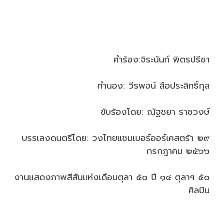
คำร้อง:จิระนันท์ พิตรปรีชา
ทำนอง: วีรพจน์ ลือประสิทธิ์กุล
ขับร้องโดย: ณัฐชยา ราชวงษ์
บรรเลงดนตรีโดย: วงไทยแชมเบอร์ออร์เคสตร้า ๒๙
กรกฎาคม ๒๕๖๖
งานแสดงภาพสีสันแห่งเดือนตุลา ๕๐ ปี ๑๔ ตุลาฯ ๕๐
ศิลปิน